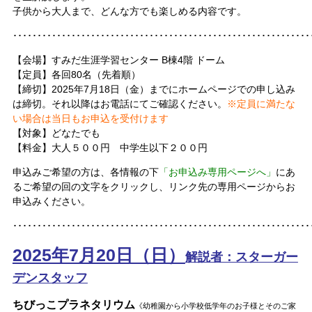
子供から大人まで、どんな方でも楽しめる内容です。
･････････････････････････････････････････････････････････････
【会場】すみだ生涯学習センター B棟4階 ドーム
【定員】各回80名（先着順）
【締切】2025年7月18日（金）までにホームページでの申し込み
は締切。それ以降はお電話にてご確認ください。
※定員に満たな
い場合は当日もお申込を受付けます
【対象】どなたでも
【料金】大人５００円 中学生以下２００円
申込みご希望の方は、各情報の下
「お申込み専用ページへ」
にあ
るご希望の回の文字をクリックし、
リンク先の専用ページからお
申込みください。
･････････････････････････････････････････････････････････････
2025年7月20日（日）
解説者：スターガー
デンスタッフ
ちびっこプラネタリウム
《幼稚園から小学校低学年のお子様とそのご家