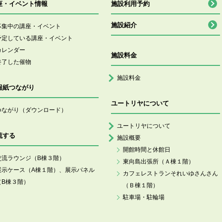
座・イベント情報
施設利用予約
施設紹介
募集中の講座・イベント
予定している講座・イベント
カレンダー
施設料金
終了した催物
施設料金
報紙つながり
ユートリヤについて
つながり（ダウンロード）
ユートリヤについて
流する
施設概要
開館時間と休館日
交流ラウンジ（B棟３階）
東向島出張所（Ａ棟１階）
展示ケース（A棟１階）、展示パネル
カフェレストランそれいゆさんさん
（B棟３階）
（Ｂ棟１階）
駐車場・駐輪場