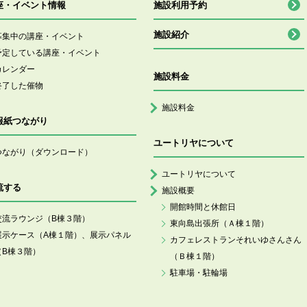
座・イベント情報
施設利用予約
施設紹介
募集中の講座・イベント
予定している講座・イベント
カレンダー
施設料金
終了した催物
施設料金
報紙つながり
ユートリヤについて
つながり（ダウンロード）
ユートリヤについて
流する
施設概要
開館時間と休館日
交流ラウンジ（B棟３階）
東向島出張所（Ａ棟１階）
展示ケース（A棟１階）、展示パネル
カフェレストランそれいゆさんさん
（B棟３階）
（Ｂ棟１階）
駐車場・駐輪場