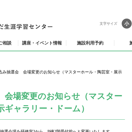
小
文字サイズ
ご相談
講座・イベント情報
施設利用予約
込み抽選会 会場変更のお知らせ（マスターホール・陶芸室・展示
 会場変更のお知らせ（マスター
示ギャラリー・ドーム）
抽選会場を研修室
3
から、
B
棟
2
階受付前へと変更いたします。