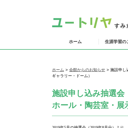
ホーム
生涯学習の
ホーム
会館からのお知らせ
施設申し
ギャラリー・ドーム）
施設申し込み抽選会
ホール・陶芸室・展
2019
年
5
月の抽選会（
2019
年
8
月分）より、