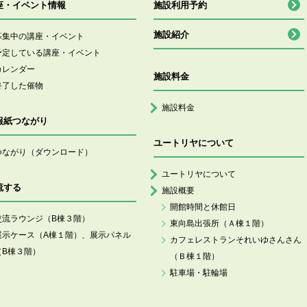
座・イベント情報
施設利用予約
施設紹介
募集中の講座・イベント
予定している講座・イベント
カレンダー
施設料金
終了した催物
施設料金
報紙つながり
ユートリヤについて
つながり（ダウンロード）
ユートリヤについて
流する
施設概要
開館時間と休館日
交流ラウンジ（B棟３階）
東向島出張所（Ａ棟１階）
展示ケース（A棟１階）、展示パネル
カフェレストランそれいゆさんさん
（B棟３階）
（Ｂ棟１階）
駐車場・駐輪場