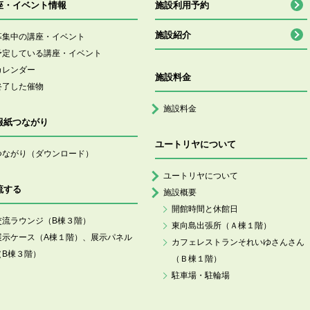
座・イベント情報
施設利用予約
施設紹介
募集中の講座・イベント
予定している講座・イベント
カレンダー
施設料金
終了した催物
施設料金
報紙つながり
ユートリヤについて
つながり（ダウンロード）
ユートリヤについて
流する
施設概要
開館時間と休館日
交流ラウンジ（B棟３階）
東向島出張所（Ａ棟１階）
展示ケース（A棟１階）、展示パネル
カフェレストランそれいゆさんさん
（B棟３階）
（Ｂ棟１階）
駐車場・駐輪場