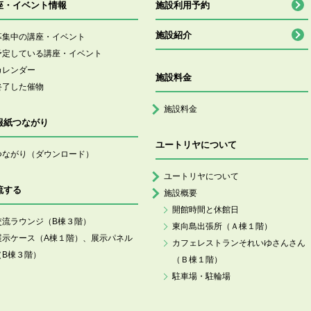
座・イベント情報
施設利用予約
施設紹介
募集中の講座・イベント
予定している講座・イベント
カレンダー
施設料金
終了した催物
施設料金
報紙つながり
ユートリヤについて
つながり（ダウンロード）
ユートリヤについて
流する
施設概要
開館時間と休館日
交流ラウンジ（B棟３階）
東向島出張所（Ａ棟１階）
展示ケース（A棟１階）、展示パネル
カフェレストランそれいゆさんさん
（B棟３階）
（Ｂ棟１階）
駐車場・駐輪場