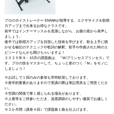
プロのボイストレーナー ENIWAが指導する、エクササイズ＆歌唱
力アップまで出来るお得なクラスです。
前半ではインナーマッスルを意識しながら、お腹の底から発声し
ましょう。
後半では歌唱力アップを目指した技術を学びます。歌を上手に聴
かせる秘伝のテクニックや歌詞の解釈、歌手や作曲された時のエ
ピソードなんかも聞けちゃいますよ！
２０２５年９・10月の課題曲は、『Ｍ/プリンセスプリンセス』で
す。プロの技をマスターして、ちょっと差のつく『Ｍ』をモノに
しましょう！
※お試しで１回のみの参加も常時歓迎しております。
※座学的要素がありますので受講の際は筆記用具をご用意くださ
い。
※空調の関係で寒く感じられる場合があります。
※上着等をご持参いただき、温度調節のしやすい服装でお越しく
ださい。
※２か月間（講座４回）で課題曲１曲を仕上げます。