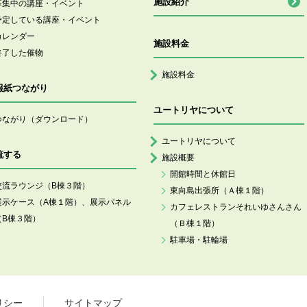
施設紹介
募集中の講座・イベント
予定している講座・イベント
カレンダー
施設料金
終了した催物
施設料金
報紙つながり
ユートリヤについて
つながり（ダウンロード）
ユートリヤについて
流する
施設概要
開館時間と休館日
交流ラウンジ（B棟３階）
東向島出張所（Ａ棟１階）
展示ケース（A棟１階）、展示パネル
カフェレストランそれいゆさんさん
（B棟３階）
（Ｂ棟１階）
駐車場・駐輪場
リシー
サイトマップ