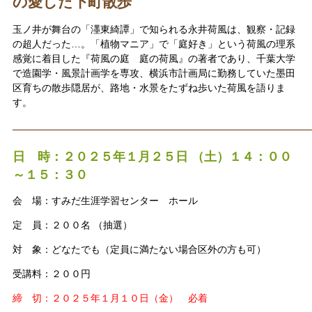
の愛した下町散歩
玉ノ井が舞台の「濹東綺譚」で知られる永井荷風は、観察・記録
の超人だった…。「植物マニア」で「庭好き」という荷風の理系
感覚に着目した『荷風の庭 庭の荷風』の著者であり、千葉大学
で造園学・風景計画学を専攻、横浜市計画局に勤務していた墨田
区育ちの散歩隠居が、路地・水景をたずね歩いた荷風を語りま
す。
————————————————————————
日 時：２０２５年１
月２５日 （土）１４：００
～１５：３０
会 場：すみだ生涯学習センター ホール
定 員：２００名 （抽選）
対 象：どなたでも（定員に満たない場合区外の方も可）
受講料：２００円
締 切：２０２５年１月１０日（金） 必着