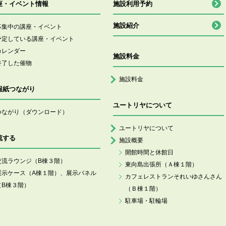
座・イベント情報
施設利用予約
施設紹介
募集中の講座・イベント
予定している講座・イベント
カレンダー
施設料金
終了した催物
施設料金
報紙つながり
ユートリヤについて
つながり（ダウンロード）
ユートリヤについて
流する
施設概要
開館時間と休館日
交流ラウンジ（B棟３階）
東向島出張所（Ａ棟１階）
展示ケース（A棟１階）、展示パネル
カフェレストランそれいゆさんさん
（B棟３階）
（Ｂ棟１階）
駐車場・駐輪場