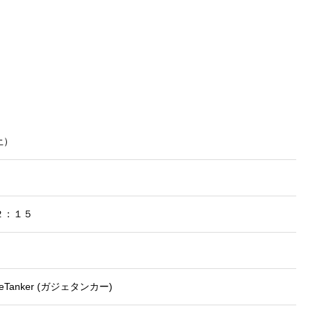
土）
２：１５
Tanker (ガジェタンカー)