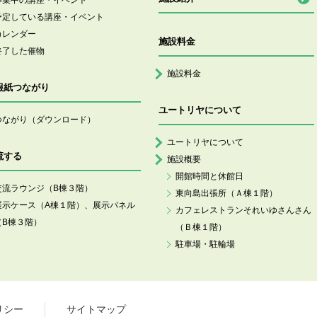
募集中の講座・イベント
予定している講座・イベント
カレンダー
施設料金
終了した催物
施設料金
報紙つながり
ユートリヤについて
つながり（ダウンロード）
ユートリヤについて
流する
施設概要
開館時間と休館日
交流ラウンジ（B棟３階）
東向島出張所（Ａ棟１階）
展示ケース（A棟１階）、展示パネル
カフェレストランそれいゆさんさん
（B棟３階）
（Ｂ棟１階）
駐車場・駐輪場
リシー
サイトマップ