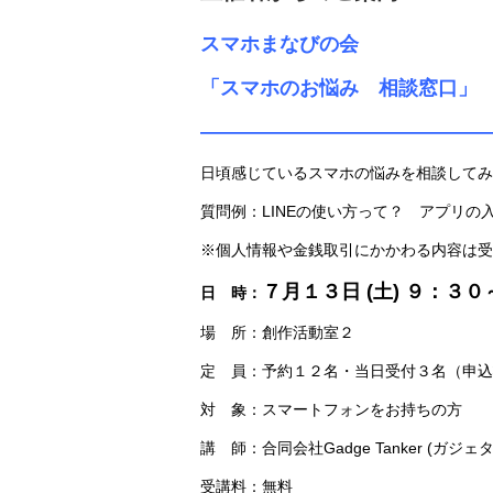
スマホまなびの会
「スマホのお悩み 相談窓口」
——————————————
日頃感じているスマホの悩みを相談してみ
質問例：LINEの使い方って？ アプリの
※個人情報や金銭取引にかかわる内容は受
７
月１３日 (土) ９：３
日 時：
場 所：創作活動室２
定 員：予約１２名・当日受付３名（申込
対 象：スマートフォンをお持ちの方
講 師：合同会社Gadge Tanker (ガジェ
受講料：無料