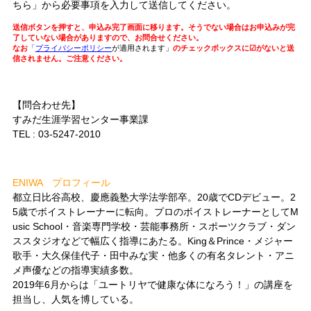
ちら」から必要事項を入力して送信してください。
送信ボタンを押すと、申込み完了画面に移ります。そうでない場合はお申込みが完
了していない場合がありますので、お問合せください。
なお
「
プライバシーポリシー
が適用されます」
のチェックボックスに☑がないと送
信されません。ご注意ください。
【問合わせ先】
すみだ生涯学習センター事業課
TEL : 03-5247-2010
ENIWA プロフィール
都立日比谷高校、慶應義塾大学法学部卒。20歳でCDデビュー。2
5歳でボイストレーナーに転向。プロのボイストレーナーとしてM
usic School・音楽専門学校・芸能事務所・スポーツクラブ・ダン
ススタジオなどで幅広く指導にあたる。King＆Prince・メジャー
歌手・大久保佳代子・田中みな実・他多くの有名タレント・アニ
メ声優などの指導実績多数。
2019年6月からは「ユートリヤで健康な体になろう！」の講座を
担当し、人気を博している。