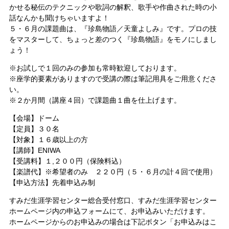
かせる秘伝のテクニックや歌詞の解釈、歌手や作曲された時の小
話なんかも聞けちゃいますよ！
５・６月の課題曲は、『珍島物語／天童よしみ』です。プロの技
をマスターして、ちょっと差のつく『珍島物語』をモノにしまし
ょう！
※お試しで１回のみの参加も常時歓迎しております。
※座学的要素がありますので受講の際は筆記用具をご用意くださ
い。
※２か月間（講座４回）で課題曲１曲を仕上げます。
【会場】ドーム
【定員】３０名
【対象】１６歳以上の方
【講師】ENIWA
【受講料】１,２００円（保険料込）
【楽譜代】※希望者のみ ２２０円（５・６月の計４回で使用）
【申込方法】先着申込み制
すみだ生涯学習センター総合受付窓口、すみだ生涯学習センター
ホームページ内の申込フォームにて、お申込みいただけます。
ホームページからのお申込みの場合は下記ボタン「お申込みはこ