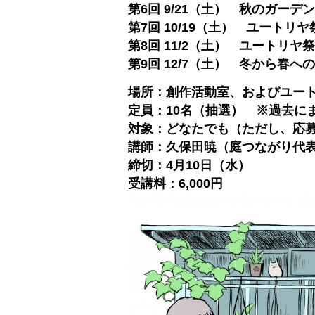
第6回 9/21（土） 秋のガー
第7回 10/19（土） ユート
第8回 11/2（土） ユートリ
第9回 12/7（土） 冬から春
場所：創作活動室、およびユー
定員：10名（抽選） ※過去に
対象：どなたでも（ただし、応
講師：久保田暁（庭つながり代
締切：4月10日（水）
受講料：6,000円