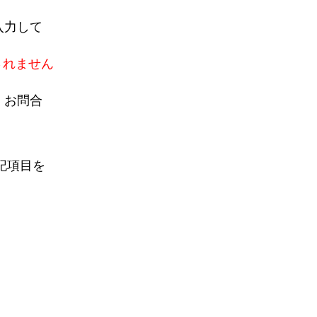
入力して
されません
、お問合
記項目を