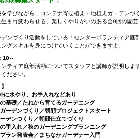
第3期募集スタート！
礎を学びながら、コンテナ寄せ植え・地植えガーデンづ
に生まれ変わらせる、楽しくやりがいのある全9回の園芸
ーデンづくり活動をしている「センターボランティア庭
ニングスキルを身につけていくことができますよ。
：10～
ランティア庭部活動についてスタッフと講師が説明しま
しください。
）】
日以外に水やり、お手入れなどあり
ングの基礎／たねから育てるガーデニング
テナガーデンづくり／朝顔プロジェクトスタート
えガーデンづくり／朝顔仕立てづくり
デンの手入れ／秋のガーデニングプランニング
デンプラン発表会／まちなかガーデナー入門