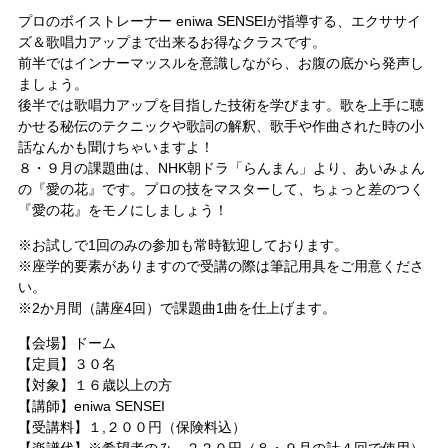
プロのボイストレーナー eniwa SENSEIが指導する、エクササイ
ズ＆歌唱力アップまで出来るお得なクラスです。
前半ではインナーマッスルを意識しながら、お腹の底から発声し
ましょう。
後半では歌唱力アップを目指した技術を学びます。歌を上手に聴
かせる秘伝のテクニックや歌詞の解釈、歌手や作曲された時の小
話なんかも聞けちゃいますよ！
８・９月の課題曲は、NHK朝ドラ「らんまん」より、あいみょん
の『愛の花』です。プロの技をマスターして、ちょっと差のつく
『愛の花』をモノにしましょう！
※お試しで1回のみの参加も常時歓迎しております。
※座学的要素がありますので受講の際は筆記用具をご用意くださ
い。
※2か月間（講座4回）で課題曲1曲を仕上げます。
【会場】ドーム
【定員】３０名
【対象】１６歳以上の方
【講師】eniwa SENSEI
【受講料】１,２００円（保険料込）
【楽譜代】※希望者のみ ２２０円（８・９月の計４回で使用）