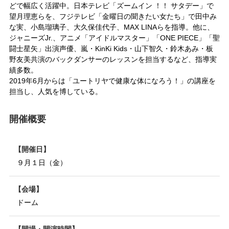
どで幅広く活躍中。日本テレビ「ズームイン ！！ サタデー」で
望月理恵らを、フジテレビ「金曜日の聞きたい女たち」で田中み
な実、小島瑠璃子、大久保佳代子、MAX LINAらを指導。他に、
ジャニーズJr.、アニメ「アイドルマスター」「ONE PIECE」「聖
闘士星矢」出演声優、嵐・KinKi Kids・山下智久・鈴木あみ・板
野友美共演のバックダンサーのレッスンを担当するなど、指導実
績多数。
2019年6月からは「ユートリヤで健康な体になろう！」の講座を
担当し、人気を博している。
開催概要
開催日
９月１日（金）
会場
ドーム
開場・開演時間