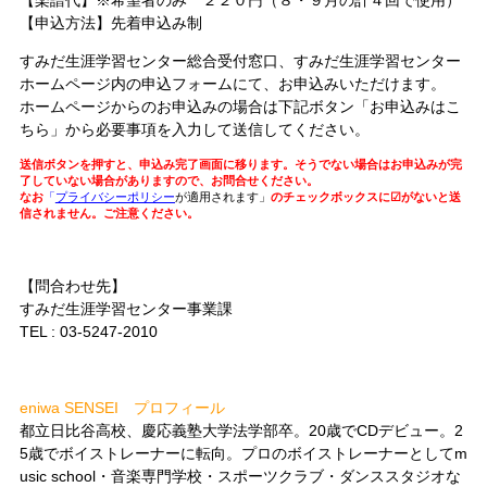
【申込方法】先着申込み制
すみだ生涯学習センター総合受付窓口、すみだ生涯学習センター
ホームページ内の申込フォームにて、お申込みいただけます。
ホームページからのお申込みの場合は下記ボタン「お申込みはこ
ちら」から必要事項を入力して送信してください。
送信ボタンを押すと、申込み完了画面に移ります。そうでない場合はお申込みが完
了していない場合がありますので、お問合せください。
なお
「
プライバシーポリシー
が適用されます」
のチェックボックスに☑がないと送
信されません。ご注意ください。
【問合わせ先】
すみだ生涯学習センター事業課
TEL : 03-5247-2010
eniwa SENSEI プロフィール
都立日比谷高校、慶応義塾大学法学部卒。20歳でCDデビュー。2
5歳でボイストレーナーに転向。プロのボイストレーナーとしてm
usic school・音楽専門学校・スポーツクラブ・ダンススタジオな