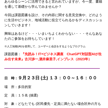
あらゆるシーンに活用できると言われていますが、今一度、書籍
を通して基礎から学んでみませんか？
今回は課題図書を設け、その内容に関する意見交換や、どのよう
に生活やビジネス、地域活動に役立てられるかをディスカッショ
ンしていきます！
興味はあるけど・・・いまいちよくわからない・・・そんなあな
たのご参加をお待ちしています！
※人工知能(AI)を使用して、ユーザーと会話をするようなプログラム
課題図書：
『先読み！IT×ビジネス講座 ChatGPT対話型AIが生
み出す未来』古川渉一,酒井麻里子,インプレス（2023年）
——————————————————————
９
月２３日 (土) １３：００～１６：００
日 時：
場 所：多目的室
定 員：１５名 (抽選)
対 象：どなたでも (区民優先・定員に満たない場合区外の方も