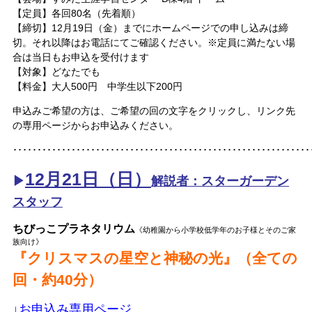
【定員】各回80名（先着順）
【締切】12月19日（金）までにホームページでの申し込みは締
切。それ以降はお電話にてご確認ください。※定員に満たない場
合は当日もお申込を受付けます
【対象】どなたでも
【料金】大人500円 中学生以下200円
申込みご希望の方は、ご希望の回の文字をクリックし、
リンク先
の専用ページからお申込みください。
･････････････････････････････････････････････････････････････
12月21日（日）
▶
解説者：スターガーデン
スタッフ
ちびっこプラネタリウム
《幼稚園から小学校低学年のお子様とそのご家
族向け》
『クリスマスの星空と神秘の光』（全ての
回・約40分）
↓お申込み専用ページ