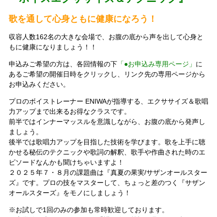
歌を通して心身ともに健康になろう！
収容人数162名の大きな会場で、お腹の底から声を出して心身と
もに健康になりましょう！！
申込みご希望の方は、各回情報の下
「●お申込み専用ページ」
に
あるご希望の開催日時をクリックし、リンク先の専用ページから
お申込みください。
プロのボイストレーナー ENIWAが指導する、エクササイズ＆歌唱
力アップまで出来るお得なクラスです。
前半ではインナーマッスルを意識しながら、お腹の底から発声し
ましょう。
後半では歌唱力アップを目指した技術を学びます。歌を上手に聴
かせる秘伝のテクニックや歌詞の解釈、歌手や作曲された時のエ
ピソードなんかも聞けちゃいますよ！
２０２５年７・８月の課題曲は『真夏の果実/サザンオールスター
ズ』です。プロの技をマスターして、ちょっと差のつく『サザン
オールスターズ』をモノにしましょう！
※お試しで1回のみの参加も常時歓迎しております。