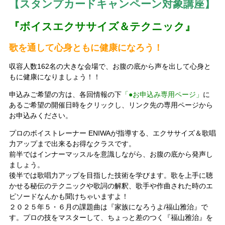
【スタンプカードキャンペーン対象講座】
『ボイスエクササイズ＆テクニック』
歌を通して心身ともに健康になろう！
収容人数162名の大きな会場で、お腹の底から声を出して心身と
もに健康になりましょう！！
申込みご希望の方は、各回情報の下
「●お申込み専用ページ」
に
あるご希望の開催日時をクリックし、リンク先の専用ページから
お申込みください。
プロのボイストレーナー ENIWAが指導する、エクササイズ＆歌唱
力アップまで出来るお得なクラスです。
前半ではインナーマッスルを意識しながら、お腹の底から発声し
ましょう。
後半では歌唱力アップを目指した技術を学びます。歌を上手に聴
かせる秘伝のテクニックや歌詞の解釈、歌手や作曲された時のエ
ピソードなんかも聞けちゃいますよ！
２０２５年５・６月の課題曲は『家族になろうよ/福山雅治』で
す。プロの技をマスターして、ちょっと差のつく『福山雅治』を