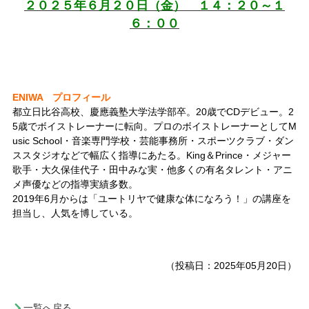
２０２５年６月２０日（金） １４：２０～１
６：００
ENIWA プロフィール
都立日比谷高校、慶應義塾大学法学部卒。20歳でCDデビュー。2
5歳でボイストレーナーに転向。プロのボイストレーナーとしてM
usic School・音楽専門学校・芸能事務所・スポーツクラブ・ダン
ススタジオなどで幅広く指導にあたる。King＆Prince・メジャー
歌手・大久保佳代子・田中みな実・他多くの有名タレント・アニ
メ声優などの指導実績多数。
2019年6月からは「ユートリヤで健康な体になろう！」の講座
を
担当し、人気を博している。
（投稿日：2025年05月20日）
一覧へ戻る