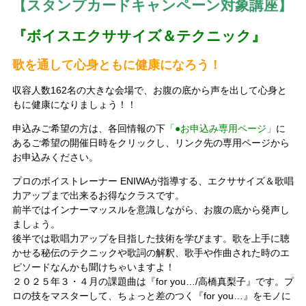
【スタンプカードキャンペーン対象講座】
『ボイスエクササイズ＆テクニック』
歌を通して心身ともに健康になろう！
収容人数162名の大きな会場で、お腹の底から声を出して心身と
もに健康になりましょう！！
申込みご希望の方は、各回情報の下
「●お申込み専用ページ」
に
あるご希望の開催日時をクリックし、リンク先の専用ページから
お申込みください。
プロのボイストレーナー ENIWAが指導する、エクササイズ＆歌唱
力アップまで出来るお得なクラスです。
前半ではインナーマッスルを意識しながら、お腹の底から発声し
ましょう。
後半では歌唱力アップを目指した技術を学びます。歌を上手に聴
かせる秘伝のテクニックや歌詞の解釈、歌手や作曲された時のエ
ピソードなんかも聞けちゃいますよ！
２０２５年３・４月の課題曲は『for you…/高橋真梨子』です。プ
ロの技をマスターして、ちょっと差のつく『for you…』をモノに