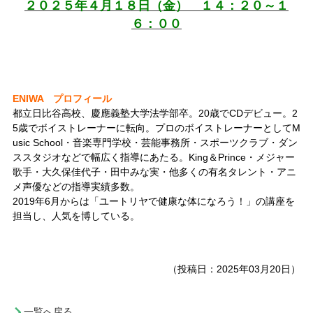
２０２５年４月１８日（金） １４：２０～１
６：００
ENIWA プロフィール
都立日比谷高校、慶應義塾大学法学部卒。20歳でCDデビュー。2
5歳でボイストレーナーに転向。プロのボイストレーナーとしてM
usic School・音楽専門学校・芸能事務所・スポーツクラブ・ダン
ススタジオなどで幅広く指導にあたる。King＆Prince・メジャー
歌手・大久保佳代子・田中みな実・他多くの有名タレント・アニ
メ声優などの指導実績多数。
2019年6月からは「ユートリヤで健康な体になろう！」の講座
を
担当し、人気を博している。
（投稿日：2025年03月20日）
一覧へ戻る