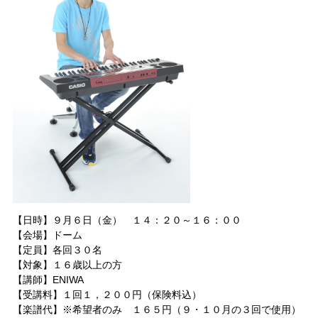
【日時】９
月６日（金）
１４：２０～１６：００
【会場】ドーム
【定員】各回３０名
【対象】１６歳以上の方
【講師】ENIWA
【受講料】１回１，２００
円
（保険料込）
【楽譜代】※希望者のみ １６５円
（９・１０月の３回で使用）