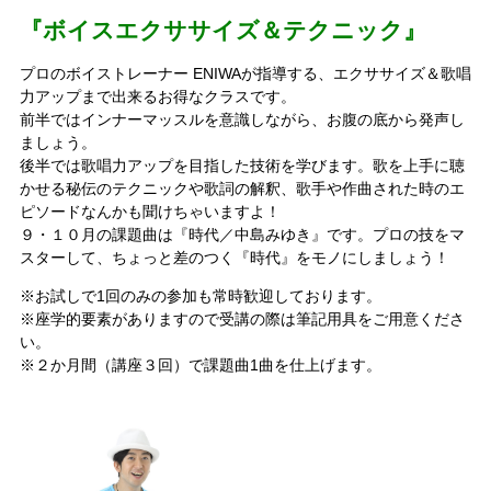
『ボイスエクササイズ＆テクニック』
プロのボイストレーナー ENIWAが指導する、エクササイズ＆歌唱
力アップまで出来るお得なクラスです。
前半ではインナーマッスルを意識しながら、お腹の底から発声し
ましょう。
後半では歌唱力アップを目指した技術を学びます。歌を上手に聴
かせる秘伝のテクニックや歌詞の解釈、歌手や作曲された時のエ
ピソードなんかも聞けちゃいますよ！
９・１０月の課題曲は『時代／中島みゆき』です。プロの技をマ
スターして、ちょっと差のつく『時代』をモノにしましょう！
※お試しで1回のみの参加も常時歓迎しております。
※座学的要素がありますので受講の際は筆記用具をご用意くださ
い。
※２か月間（講座３回）で課題曲1曲を仕上げます。