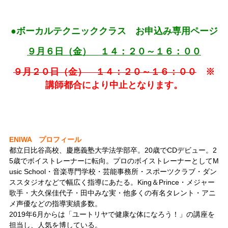
●ボーカルテクニッククラス お申込み専用ページ
９月６日（金） １４：２０～１６：００
９月２０日（金） １４：２０～１６：００
※
講師都合により中止となります。
ENIWA プロフィール
都立日比谷高校、慶應義塾大学法学部卒。20歳でCDデビュー。2
5歳でボイストレーナーに転向。プロのボイストレーナーとしてM
usic School・音楽専門学校・芸能事務所・スポーツクラブ・ダン
ススタジオなどで幅広く指導にあたる。King＆Prince・メジャー
歌手・大久保佳代子・田中みな実・他多くの有名タレント・アニ
メ声優などの指導実績多数。
2019年6月からは「ユートリヤで健康な体になろう！」の講座
を
担当し、人気を博している。