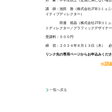
対 象：中学生以上（定員に満たない場合
講 師：池田 敦（株式会社JTBコミュ
イティブディレクター）
田邊 裕晶
（株式会社JTBコミ
トディレクター／グラフィックデザイナー
受講料：５００円
締 切：２０２４年６月１３日（木） 必
リンク先の専用ページからお申込みくださ
≪詳
一覧へ戻る