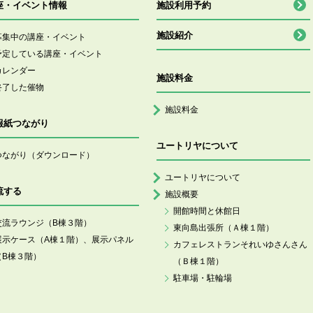
座・イベント情報
施設利用予約
施設紹介
募集中の講座・イベント
予定している講座・イベント
カレンダー
施設料金
終了した催物
施設料金
報紙つながり
ユートリヤについて
つながり（ダウンロード）
ユートリヤについて
流する
施設概要
開館時間と休館日
交流ラウンジ（B棟３階）
東向島出張所（Ａ棟１階）
展示ケース（A棟１階）、展示パネル
カフェレストランそれいゆさんさん
（B棟３階）
（Ｂ棟１階）
駐車場・駐輪場