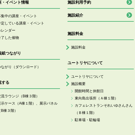
座・イベント情報
施設利用予約
施設紹介
募集中の講座・イベント
予定している講座・イベント
カレンダー
施設料金
終了した催物
施設料金
報紙つながり
ユートリヤについて
つながり（ダウンロード）
ユートリヤについて
流する
施設概要
開館時間と休館日
交流ラウンジ（B棟３階）
東向島出張所（Ａ棟１階）
展示ケース（A棟１階）、展示パネル
カフェレストランそれいゆさんさん
（B棟３階）
（Ｂ棟１階）
駐車場・駐輪場