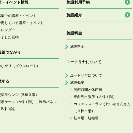
座・イベント情報
施設利用予約
施設紹介
募集中の講座・イベント
予定している講座・イベント
カレンダー
施設料金
終了した催物
施設料金
報紙つながり
ユートリヤについて
つながり（ダウンロード）
ユートリヤについて
流する
施設概要
開館時間と休館日
交流ラウンジ（B棟３階）
東向島出張所（Ａ棟１階）
展示ケース（A棟１階）、展示パネル
カフェレストランそれいゆさんさん
（B棟３階）
（Ｂ棟１階）
駐車場・駐輪場